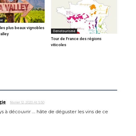
me
es plus beaux vignobles
Oenotourisme
alley
Tour de France des régions
viticoles
gie
février 12, 2020 At 5:50
ys à découvrir … hâte de déguster les vins de ce