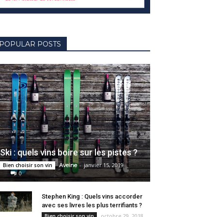
POPULAR POSTS
Ski : quels vins boire sur les pistes ?
-
janvier 15, 2019
Bien choisir son vin
Aveine
0
Stephen King : Quels vins accorder
avec ses livres les plus terrifiants ?
octobre 29, 2018
Bien choisir son vin