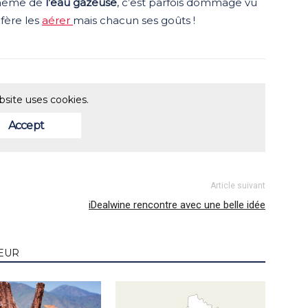
t même de
l’eau gazeuse
, c’est parfois dommage vu
éfère les
aérer
mais chacun ses goûts !
bsite uses cookies.
Accept
Article suivant
iDealwine rencontre avec une belle idée
TEUR