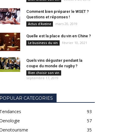
Comment bien préparer le WSET ?
Questions et réponses !
mars 20, 2019
Actus d'Aveine
Quelle est la place du vin en Chine ?
février 10, 2021
Le business du vin
Quels vins déguster pendant la
coupe du monde de rugby ?
Bien choisir son vin
septembre 17, 2019
POPULAR CATEGORIES
Tendances
93
Oenologie
57
Oenotourisme
35