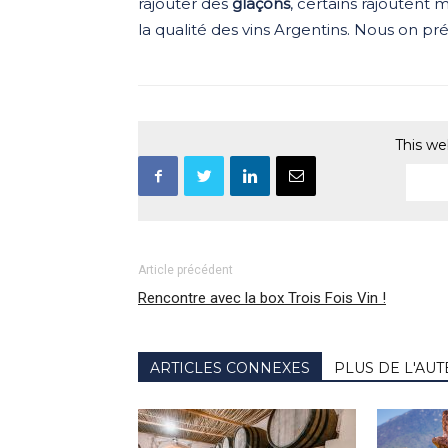
rajouter des
glaçons
, certains rajouten
la qualité des vins Argentins. Nous on pr
This we
Article précédent
Rencontre avec la box Trois Fois Vin !
ARTICLES CONNEXES
PLUS DE L'AU