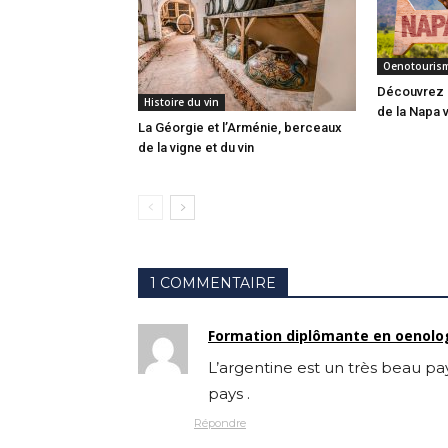
Oenotouris
Découvrez l
Histoire du vin
de la Napa v
La Géorgie et l’Arménie, berceaux
de la vigne et du vin
1 COMMENTAIRE
Formation diplômante en oenolo
L’argentine est un très beau pa
pays .
Répondre