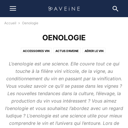
Accueil
Oenologie
OENOLOGIE
ACCESSOIRES VIN
ACTUS D'AVEINE
AÉRER LE VIN
BIEN CHOISIR SON VIN
CONSERVER LE VIN
HISTOIRE DU VIN
L’oenologie est une science. Elle couvre tout ce qui
LE BUSINESS DU VIN
NON-CLASSÉ
OENOLOGIE
OENOTOURISME
touche à la filière vini viticole, de la vigne, au
TENDANCES
conditionnement du vin en passant par la vinification.
Vous voulez savoir ce qu’il se passe dans les vignes ?
Les nouvelles tendances dans la culture, l’élevage, la
production du vin vous intéressent ? Vous aimez
l’oenologie et vous souhaitez l’abordez avec un regard
ludique ? L’oenologie est une science utile pour mieux
comprendre le vin et l’univers qui l’entoure. Lors de