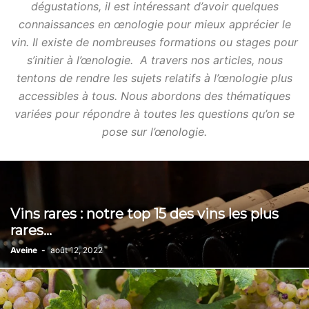
dégustations, il est intéressant d’avoir quelques
connaissances en œnologie pour mieux apprécier le
vin. Il existe de nombreuses formations ou stages pour
s’initier à l’œnologie. A travers nos articles, nous
tentons de rendre les sujets relatifs à l’œnologie plus
accessibles à tous. Nous abordons des thématiques
variées pour répondre à toutes les questions qu’on se
pose sur l’œnologie.
Vins rares : notre top 15 des vins les plus
rares...
Aveine
-
août 12, 2022