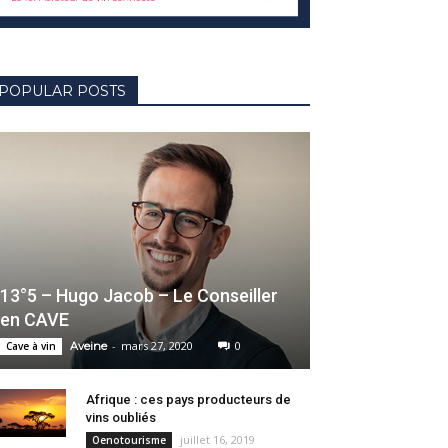
POPULAR POSTS
13°5 – Hugo Jacob – Le Conseiller
en CAVE
-
mars 27, 2020
0
Cave à vin
Aveine
Afrique : ces pays producteurs de
vins oubliés
juillet 16, 2019
Oenotourisme