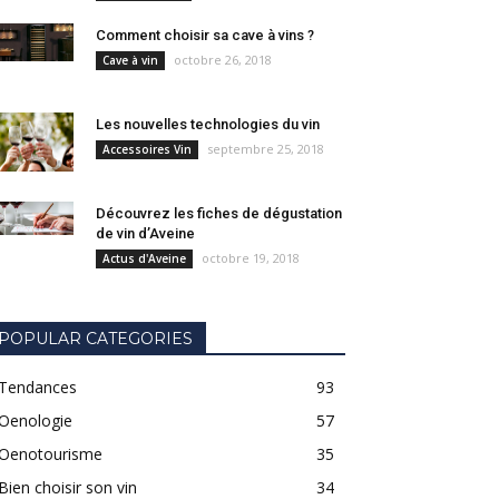
Comment choisir sa cave à vins ?
octobre 26, 2018
Cave à vin
Les nouvelles technologies du vin
septembre 25, 2018
Accessoires Vin
Découvrez les fiches de dégustation
de vin d’Aveine
octobre 19, 2018
Actus d'Aveine
POPULAR CATEGORIES
Tendances
93
Oenologie
57
Oenotourisme
35
Bien choisir son vin
34