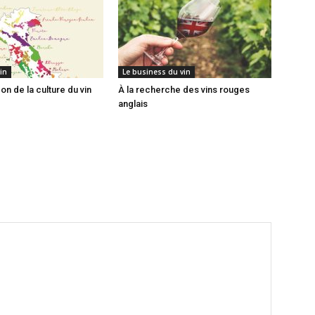
in
Le business du vin
on de la culture du vin
À la recherche des vins rouges
anglais