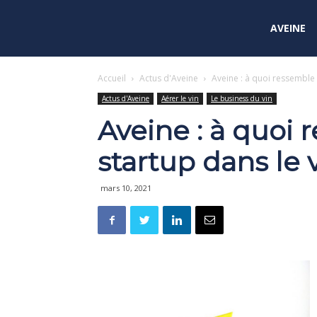
AVEINE
Accueil
Actus d'Aveine
Aveine : à quoi ressemble 
Actus d'Aveine
Aérer le vin
Le business du vin
Aveine : à quoi
startup dans le 
mars 10, 2021