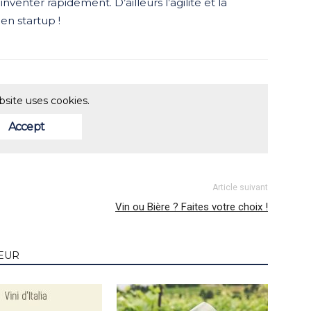
nventer rapidement. D’ailleurs l’agilité et la
 en startup !
bsite uses cookies.
Accept
Article suivant
Vin ou Bière ? Faites votre choix !
TEUR