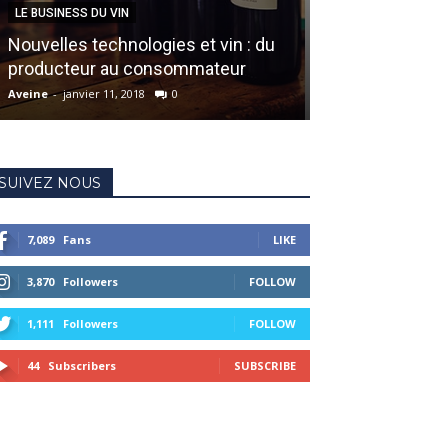
LE BUSINESS DU VIN
ACCORDS METS & 
Nouvelles technologies et vin : du
6 règles sur l
producteur au consommateur
ne pas respec
Aveine
-
janvier 11, 2018
0
Aveine
-
mars 14, 20
SUIVEZ NOUS
7,089
Fans
LIKE
3,870
Followers
FOLLOW
1,111
Followers
FOLLOW
44
Subscribers
SUBSCRIBE