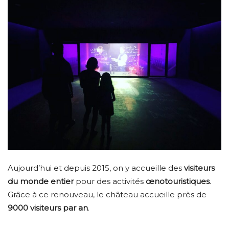
Aujourd’hui et depuis 2015, on y accueille des
visiteurs
du monde entier
pour des activités
œnotouristiques
.
Grâce à ce renouveau, le château accueille près de
9000 visiteurs par an
.