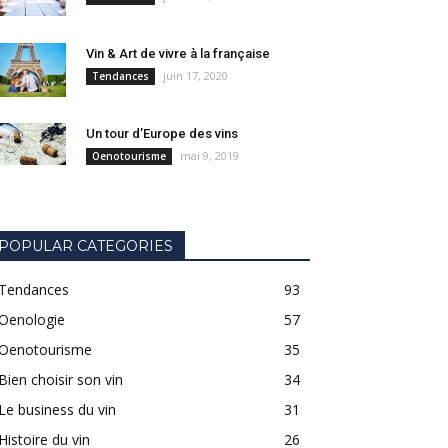
Vin & Art de vivre à la française
juin 17, 2020
Tendances
Un tour d’Europe des vins
mai 9, 2019
Oenotourisme
POPULAR CATEGORIES
Tendances
93
Oenologie
57
Oenotourisme
35
Bien choisir son vin
34
Le business du vin
31
Histoire du vin
26