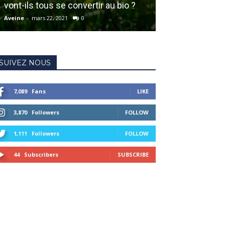
vont-ils tous se convertir au bio ?
château Mouto
Aveine
-
mars 22, 2021
0
Aveine
-
avril 23, 20
SUIVEZ NOUS
7,089
Fans
LIKE
3,870
Followers
FOLLOW
1,111
Followers
FOLLOW
44
Subscribers
SUBSCRIBE