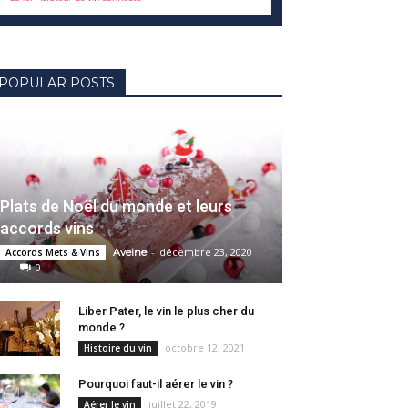
POPULAR POSTS
Plats de Noël du monde et leurs
accords vins
-
décembre 23, 2020
Accords Mets & Vins
Aveine
0
Liber Pater, le vin le plus cher du
monde ?
octobre 12, 2021
Histoire du vin
Pourquoi faut-il aérer le vin ?
juillet 22, 2019
Aérer le vin