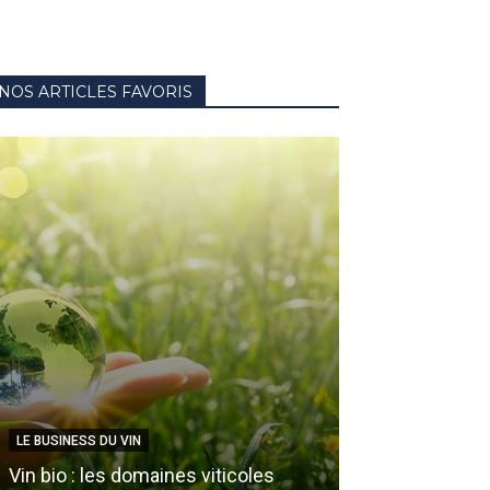
NOS ARTICLES FAVORIS
LE BUSINESS DU VIN
HISTOIRE DU VIN
Vin bio : les domaines viticoles
Étiquette de vin